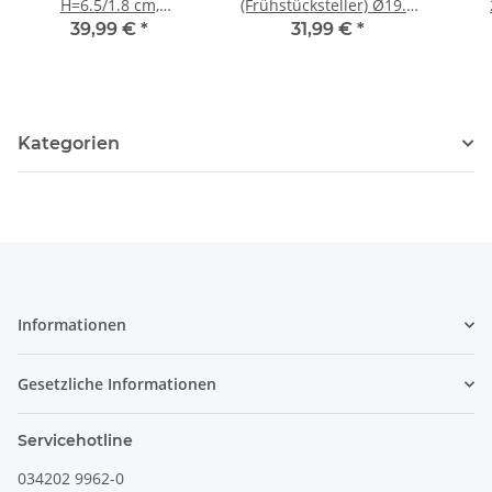
H=6.5/1.8 cm,
(Frühstücksteller) Ø19.5
Ø11.80/16.00 cm, 0.2
cm, H=2.4 cm, Dekor
39,99 €
*
31,99 €
*
Ltr., Dekor DU11
DU11
Kategorien
Informationen
Gesetzliche Informationen
Servicehotline
034202 9962-0