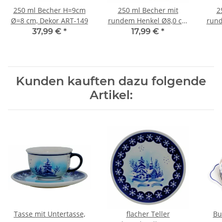
250 ml Becher H=9cm
250 ml Becher mit
2
Ø=8 cm, Dekor ART-149
rundem Henkel Ø8,0 cm
rund
Dekor 1
37,99 €
*
17,99 €
*
Kunden kauften dazu folgende
Artikel:
Tasse mit Untertasse,
flacher Teller
Bu