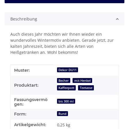
Beschreibung
Auch dieses Jahr möchten wir Ihnen wieder ein
wundervolles Wintermotiv anbieten. Gerade jetzt, zur
kalten Jahreszeit, bieten sich alle Arten von
Heißgetränken an. Wohl bekomms!
Produkteigenschaft
Wert
Muster:
Dekor DU11
Becher
mit Henkel
Produktart:
Kaffeepott
Teetasse
Fassungsvermö
bis 300 ml
gen:
Form:
Rund
Artikelgewicht:
0,25
kg