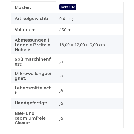
Produkteigenschaft
Wert
Muster:
Dekor 42
Artikelgewicht:
0,41
kg
Volumen:
450 ml
Abmessungen (
18,00 × 12,00 × 9,60 cm
Länge × Breite ×
Höhe ):
Spülmaschinenf
Ja
est:
Mikrowellengeei
Ja
gnet:
Lebensmittelech
Ja
t:
Handgefertigt:
Ja
Blei- und
Ja
cadmiumfreie
Glasur: