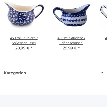
450 ml Sauciere /
450 ml Sauciere /
4
Soßenschüssel
Soßenschüssel
18x9,6cm, Dekor 120
18x9,6cm, Dekor 166a
18
28,99 €
*
29,99 €
*
Kategorien