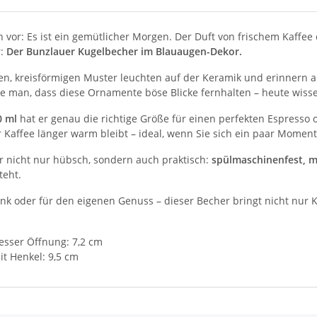
ch vor: Es ist ein gemütlicher Morgen. Der Duft von frischem Kaffe
r:
Der Bunzlauer Kugelbecher im Blauaugen-Dekor.
uen, kreisförmigen Muster leuchten auf der Keramik und erinnern a
e man, dass diese Ornamente böse Blicke fernhalten – heute wiss
0 ml
hat er genau die richtige Größe für einen perfekten Espresso
hr Kaffee länger warm bleibt – ideal, wenn Sie sich ein paar Mo
er nicht nur hübsch, sondern auch praktisch:
spülmaschinenfest, m
teht.
nk oder für den eigenen Genuss – dieser Becher bringt nicht nur 
sser Öffnung: 7,2 cm
t Henkel: 9,5 cm
mation