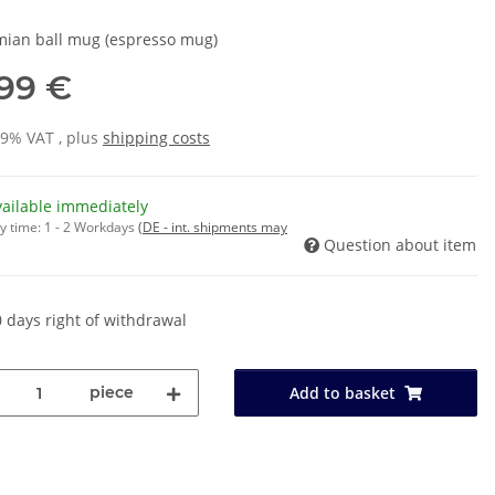
ian ball mug (espresso mug)
,99 €
19% VAT , plus
shipping costs
vailable immediately
y time:
1 - 2 Workdays
(DE - int. shipments may
Question about item
 days right of withdrawal
piece
Add to basket