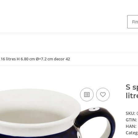
.16 litres H 6.80 cm Ø=7.2 cm decor 42
S s
lit
SKU:
GTIN:
HAN:
Categ