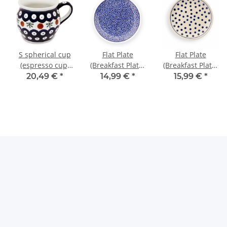
S spherical cup
Flat Plate
Flat Plate
(espresso cup)
(Breakfast Plate)
(Breakfast Plate)
0.16 litres H 6.80
Ø19.5 cm, H=2.4
Ø19.5 cm, H=2.4
20,49 €
*
14,99 €
*
15,99 €
*
cm Ø=7.2 cm
cm, Pattern 120
cm, Pattern 37
decor 41