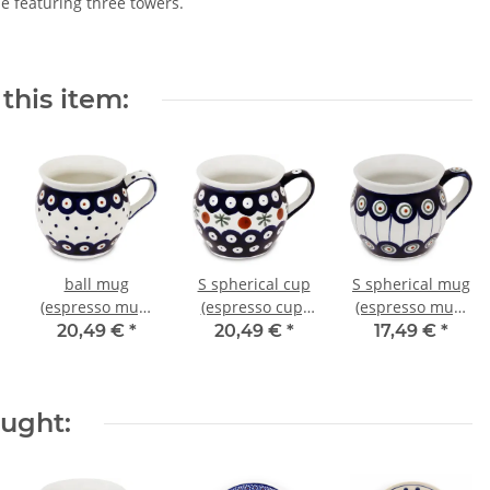
le featuring three towers.
this item:
ball mug
S spherical cup
S spherical mug
(espresso mug)
(espresso cup)
(espresso mug)
0.16 litres H 6.80
0.16 litres H 6.80
0.16 litres H 6.80
20,49 €
*
20,49 €
*
17,49 €
*
cm Ø=7.2 cm
cm Ø=7.2 cm
cm Ø=7.2 cm
decor 28
decor 41
decor 8
ought: