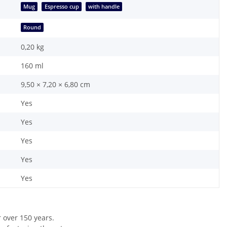
Mug
Espresso cup
with handle
Round
0,20
kg
160 ml
9,50 × 7,20 × 6,80 cm
Yes
Yes
Yes
Yes
Yes
r over 150 years.