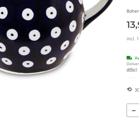
Bohem
13
incl. 
A
Deliver
differ)
⟲
30