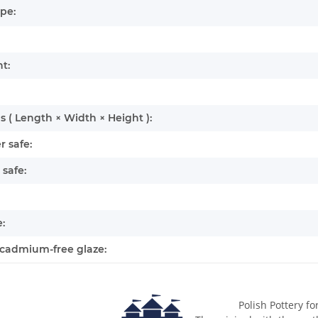
pe:
t:
 ( Length × Width × Height ):
 safe:
safe:
:
cadmium-free glaze:
Polish Pottery fo