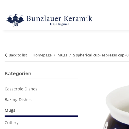
Back to list
Homepage
Mugs
S spherical cup (espresso cup) 0
Kategorien
Casserole Dishes
Baking Dishes
Mugs
Cutlery