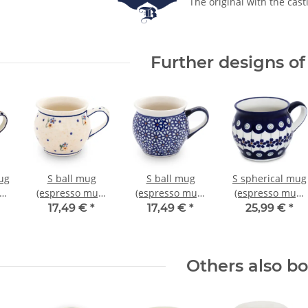
The original with the cast
Further designs of 
ug
S ball mug
S ball mug
S spherical mug
g)
(espresso mug)
(espresso mug)
(espresso mug)
.80
0.16 litres h 6.80
0.16 litres h 6.80
0.16 litres H 6.80
17,49 €
*
17,49 €
*
25,99 €
*
m
cm Ø=7.2 cm
cm Ø=7.2 cm
cm Ø=7.2 cm
decor 111
decor 120
decor 166a
Others also b