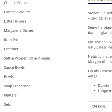
Cheese Dishes
Candle Holders
Stellen Sie si
– und da ist e
Little Helpers
Seine tiefbla
Margarine Dishes
damals glaubt
Rum Pot
Mit seinen
16
dafür, dass I
Creamer
Natürlich ist 
Salt & Pepper, Oil & Vinegar
Morgen übers
Sauce Bowls
Ob als Gesche
Alltag.
Bowls
Durchme
Soap Dispenser
Länge mi
Platters
Sets
Item infor
Value
Design: