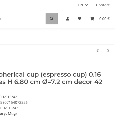
EN
Contact
0,00 €
pherical cup (espresso cup) 0.16
res H 6.80 cm Ø=7.2 cm decor 42
GU-913/42
5907154072226
GU-913/42
ory:
Mugs