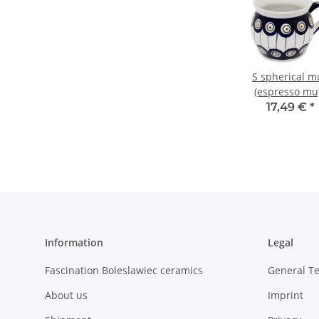
S spherical m
(espresso mu
0.16 litres H 6
17,49 €
*
cm Ø=7.2 c
decor 8
Information
Legal
Fascination Boleslawiec ceramics
General T
About us
Imprint