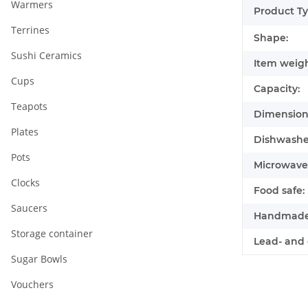
Warmers
Product Ty
Terrines
Shape:
Sushi Ceramics
Item weigh
Cups
Capacity:
Teapots
Dimensions
Plates
Dishwasher
Pots
Microwave 
Clocks
Food safe:
Saucers
Handmade
Storage container
Lead- and 
Sugar Bowls
Vouchers