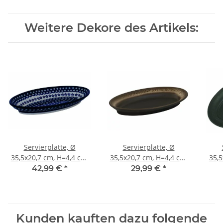
Weitere Dekore des Artikels:
Servierplatte, Ø
Servierplatte, Ø
35,5x20,7 cm, H=4,4 cm,
35,5x20,7 cm, H=4,4 cm,
35,5
Dekor 166a
Dekor ZACIEK
42,99 €
*
29,99 €
*
Kunden kauften dazu folgende