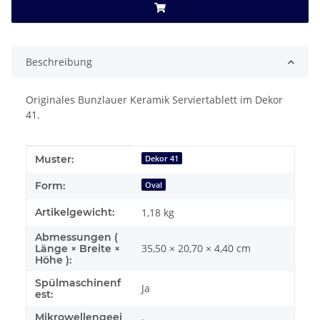
Beschreibung
Originales Bunzlauer Keramik Serviertablett im Dekor
41.
Produkteigenschaft
Wert
Muster:
Dekor 41
Form:
Oval
Artikelgewicht:
1,18
kg
Abmessungen (
35,50 × 20,70 × 4,40 cm
Länge × Breite ×
Höhe ):
Spülmaschinenf
Ja
est:
Mikrowellengeei