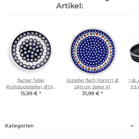
Artikel:
flacher Teller
Essteller flach [Form1], Ø
1,8L 
(Frühstücksteller), Ø19,5
24,0 cm, Dekor 41
5,5
cm, H=2,4 cm, Dekor 8
15,99 €
*
31,99 €
*
Kategorien