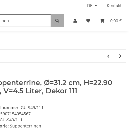
DE
Kontakt
0,00 €
penterrine, Ø=31.2 cm, H=22.90
 V=4.5 Liter, Dekor 111
elnummer:
GU-949/111
5907154054567
GU-949/111
orie:
Suppenterrinen