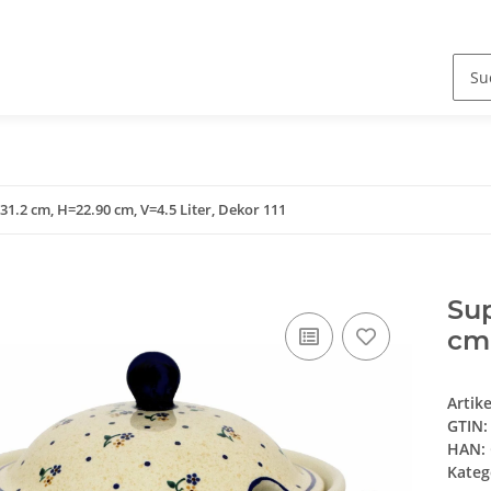
1.2 cm, H=22.90 cm, V=4.5 Liter, Dekor 111
Sup
cm,
Artik
GTIN:
HAN:
Kateg