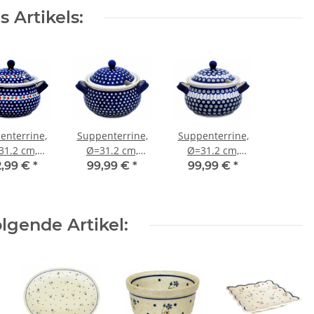
 Artikels:
enterrine,
Suppenterrine,
Suppenterrine,
31.2 cm,
Ø=31.2 cm,
Ø=31.2 cm,
2.90 cm,
H=22.90 cm,
H=22.90 cm,
2,99 €
*
99,99 €
*
99,99 €
*
.5 Liter,
V=4.5 Liter,
V=4.5 Liter,
ekor 41
Dekor 42
Dekor 8
lgende Artikel: