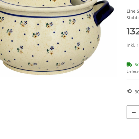
Eine 
Stohb
13
inkl. 
So
Lieferz
⟲
3