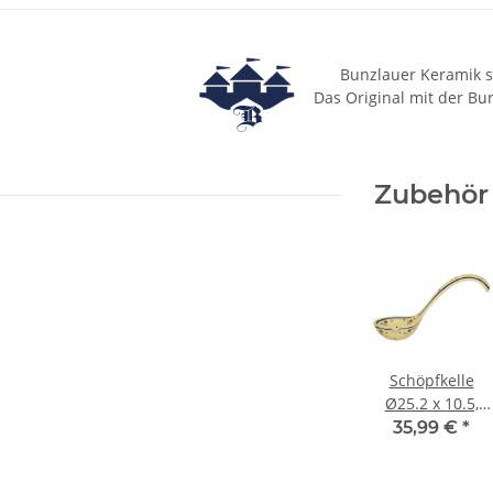
Bunzlauer Keramik s
Das Original mit der Bu
Zubehör
Schöpfkelle
Ø25.2 x 10.5,
H=6.8 cm im
35,99 €
*
Dekor 111