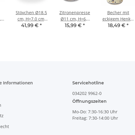
Stövchen Ø18.5
Zitronenpresse
Becher mit
,
cm, H=7.0 cm,
Ø11 cm, H=6,0
eckigem Henkel
m
Dekor 111
cm Dekor 111
Ø8,0 cm, H =
41,99 €
*
15,99 €
*
18,49 €
*
9,20 cm, V 0,25
Liter, Dekor 111
e Informationen
Servicehotline
034202 9962-0
Öffnungszeiten
m
Mo-Do: 7:30-16:30 Uhr
tz
Freitag: 7:30-14:00 Uhr
recht