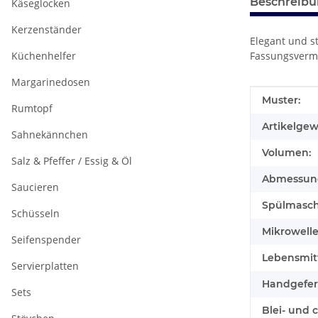
Beschreib
Käseglocken
Kerzenständer
Elegant und s
Küchenhelfer
Fassungsvermö
Margarinedosen
Produkteig
Wert
Muster:
Rumtopf
Artikelgew
Sahnekännchen
Volumen:
Salz & Pfeffer / Essig & Öl
Abmessunge
Saucieren
Spülmasch
Schüsseln
Mikrowell
Seifenspender
Lebensmitt
Servierplatten
Handgefert
Sets
Blei- und 