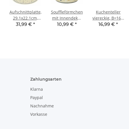
Aufschnittplatte,
Souffleförmchen
Kuchenteller
29.1x22.1cm,
mit Innendekor
viereckig, B=16,4
H=2,8 cm, Dekor
Ø 9 cm, 100 ml ,
cm, H=2,5 cm,
31,99 €
*
10,99 €
*
16,99 €
*
111
Ragout fin, Dipp-
Dekor 111
Schale,
Pastetenform,
Creme Brulee
Schälchen Dekor
111
Zahlungsarten
Klarna
Paypal
Nachnahme
Vorkasse