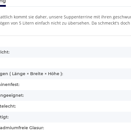
ung
tattlich kommt sie daher, unsere Suppenterrine mit ihren geschw
gen von 5 Litern einfach nicht zu übersehen. Da schmeckt's doch 
enschaft
icht:
n ( Länge × Breite × Höhe ):
inenfest:
engeeignet:
elecht:
igt:
cadmiumfreie Glasur: