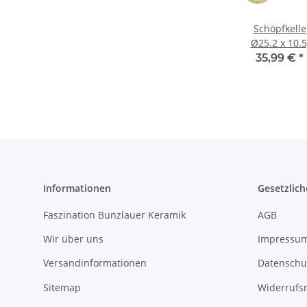
Schöpfkelle
Ø25.2 x 10.5
H=6.8 cm i
35,99 €
*
Dekor 111
Informationen
Gesetzlich
Faszination Bunzlauer Keramik
AGB
Wir über uns
Impressu
Versandinformationen
Datenschu
Sitemap
Widerrufs