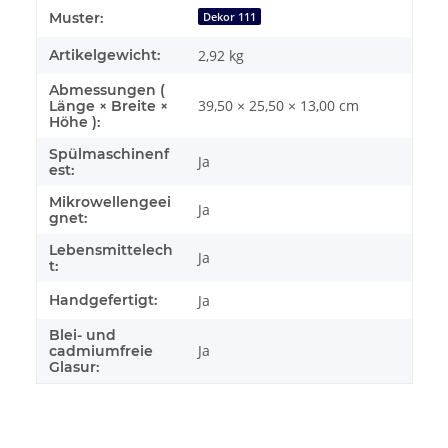
Produkteigenschaft
Wert
Muster:
Dekor 111
Artikelgewicht:
2,92
kg
Abmessungen (
39,50 × 25,50 × 13,00 cm
Länge × Breite ×
Höhe ):
Spülmaschinenf
Ja
est:
Mikrowellengeei
Ja
gnet:
Lebensmittelech
Ja
t:
Handgefertigt:
Ja
Blei- und
Ja
cadmiumfreie
Glasur: