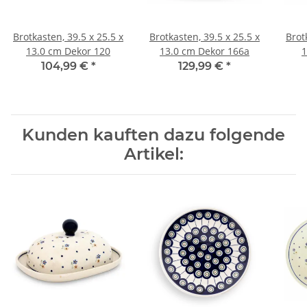
Brotkasten, 39.5 x 25.5 x
Brotkasten, 39.5 x 25.5 x
Brot
13.0 cm Dekor 120
13.0 cm Dekor 166a
1
104,99 €
*
129,99 €
*
Kunden kauften dazu folgende
Artikel: