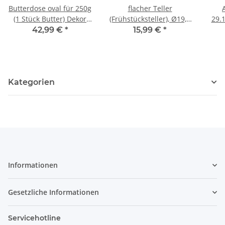
Butterdose oval für 250g
flacher Teller
(1 Stück Butter) Dekor
(Frühstücksteller), Ø19,5
29.
111
cm, H=2,4 cm, Dekor 8
42,99 €
*
15,99 €
*
Kategorien
Informationen
Gesetzliche Informationen
Servicehotline