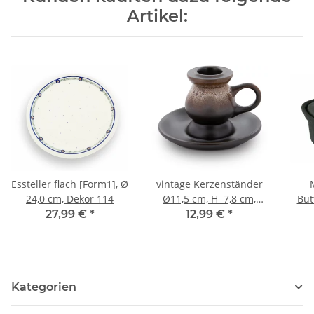
Artikel:
Essteller flach [Form1], Ø
vintage Kerzenständer
24,0 cm, Dekor 114
Ø11,5 cm, H=7,8 cm,
But
Dekor ZACIEK
für
27,99 €
*
12,99 €
*
Kategorien