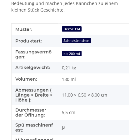
Bedeutung und machen jedes Kännchen zu einem
kleinen Stück Geschichte.
Produkteigenschaft
Wert
Muster:
Dekor 114
Produktart:
Sahnekännchen
Fassungsvermö
bis 200 ml
gen:
Artikelgewicht:
0,21
kg
Volumen:
180 ml
Abmessungen (
11,00 × 6,50 × 8,00 cm
Länge × Breite ×
Höhe ):
Durchmesser
5,5 cm
der Öffnung:
Spülmaschinenf
Ja
est: